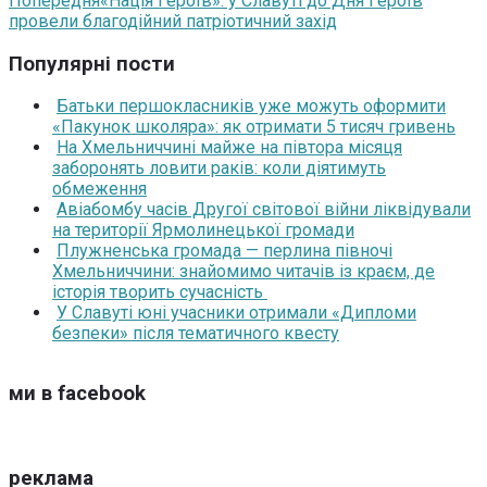
Попередня
«Нація Героїв»: у Славуті до Дня Героїв
провели благодійний патріотичний захід
Популярні пости
Батьки першокласників уже можуть оформити
«Пакунок школяра»: як отримати 5 тисяч гривень
На Хмельниччині майже на півтора місяця
заборонять ловити раків: коли діятимуть
обмеження
Авіабомбу часів Другої світової війни ліквідували
на території Ярмолинецької громади
Плужненська громада — перлина півночі
Хмельниччини: знайомимо читачів із краєм, де
історія творить сучасність
У Славуті юні учасники отримали «Дипломи
безпеки» після тематичного квесту
ми в facebook
реклама