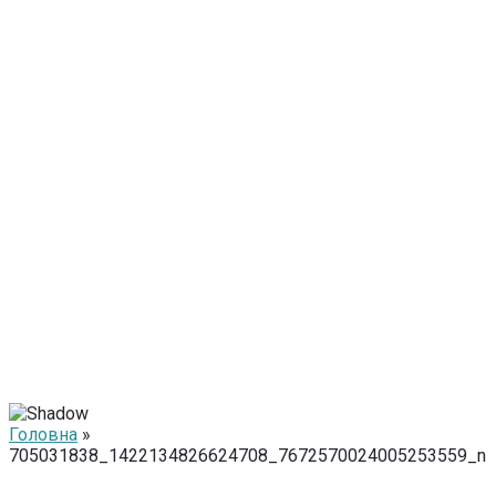
Головна
»
705031838_1422134826624708_7672570024005253559_n