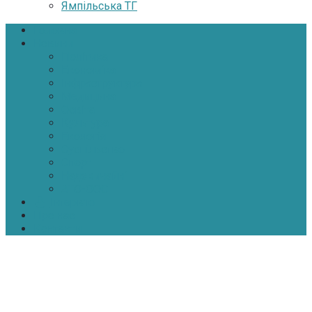
Ямпільська ТГ
Головна
Новини
Політика
Економіка
Інфраструктура
Медицина
Освіта
Культура
Екологія
Суспільство
Спорт
Надзвичайні
АТО-ООС
Інтерв’ю
Про нас
Контакти