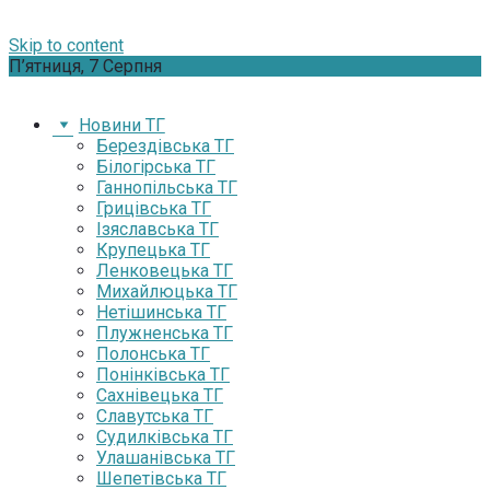
Skip to content
П’ятниця, 7 Серпня
Новини ТГ
Берездівська ТГ
Білогірська ТГ
Ганнопільська ТГ
Грицівська ТГ
Ізяславська ТГ
Крупецька ТГ
Ленковецька ТГ
Михайлюцька ТГ
Нетішинська ТГ
Плужненська ТГ
Полонська ТГ
Понінківська ТГ
Сахнівецька ТГ
Славутська ТГ
Судилківська ТГ
Улашанівська ТГ
Шепетівська ТГ