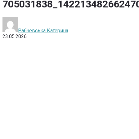
705031838_14221348266247
Рабчевська Катерина
23.05.2026