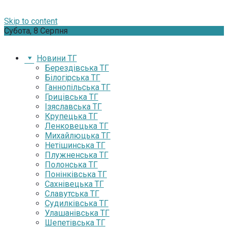
Skip to content
Субота, 8 Серпня
Новини ТГ
Берездівська ТГ
Білогірська ТГ
Ганнопільська ТГ
Грицівська ТГ
Ізяславська ТГ
Крупецька ТГ
Ленковецька ТГ
Михайлюцька ТГ
Нетішинська ТГ
Плужненська ТГ
Полонська ТГ
Понінківська ТГ
Сахнівецька ТГ
Славутська ТГ
Судилківська ТГ
Улашанівська ТГ
Шепетівська ТГ