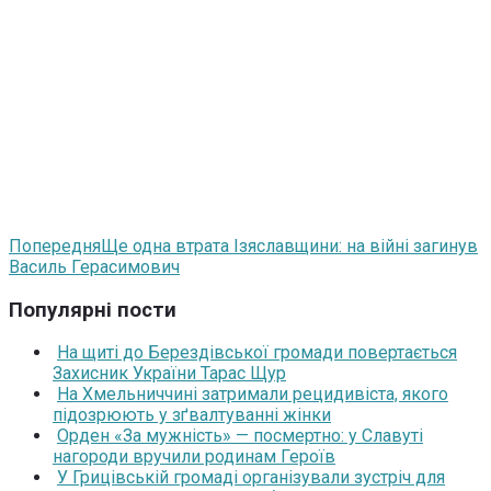
Попередня
Ще одна втрата Ізяславщини: на війні загинув
Василь Герасимович
Популярні пости
На щиті до Берездівської громади повертається
Захисник України Тарас Щур
На Хмельниччині затримали рецидивіста, якого
підозрюють у зґвалтуванні жінки
Орден «За мужність» — посмертно: у Славуті
нагороди вручили родинам Героїв
У Грицівській громаді організували зустріч для