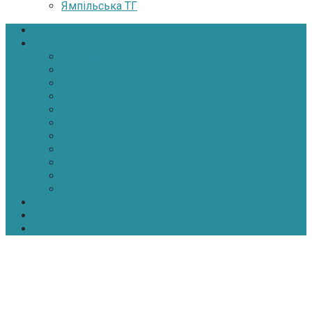
Ямпільська ТГ
Головна
Новини
Політика
Економіка
Інфраструктура
Медицина
Освіта
Культура
Екологія
Суспільство
Спорт
Надзвичайні
АТО-ООС
Інтерв’ю
Про нас
Контакти