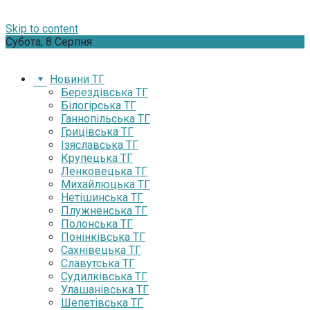
Skip to content
Субота, 8 Серпня
Новини ТГ
Берездівська ТГ
Білогірська ТГ
Ганнопільська ТГ
Грицівська ТГ
Ізяславська ТГ
Крупецька ТГ
Ленковецька ТГ
Михайлюцька ТГ
Нетішинська ТГ
Плужненська ТГ
Полонська ТГ
Понінківська ТГ
Сахнівецька ТГ
Славутська ТГ
Судилківська ТГ
Улашанівська ТГ
Шепетівська ТГ