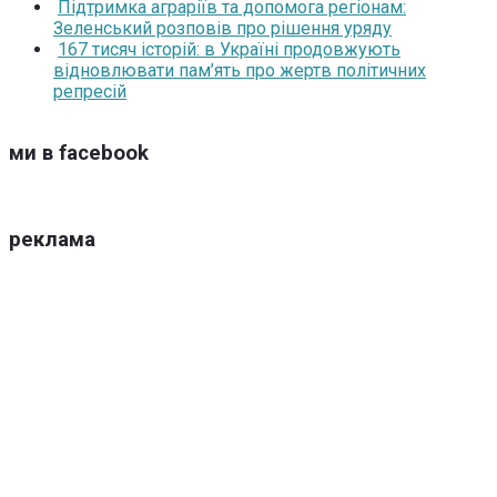
Підтримка аграріїв та допомога регіонам:
Зеленський розповів про рішення уряду
167 тисяч історій: в Україні продовжують
відновлювати пам’ять про жертв політичних
репресій
ми в facebook
реклама