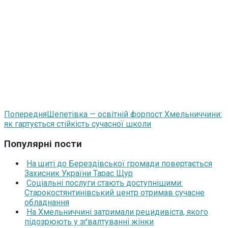
Попередня
Шепетівка — освітній форпост Хмельниччини:
як гартується стійкість сучасної школи
Популярні пости
На щиті до Берездівської громади повертається
Захисник України Тарас Щур
Соціальні послуги стають доступнішими:
Старокостянтинівський центр отримав сучасне
обладнання
На Хмельниччині затримали рецидивіста, якого
підозрюють у зґвалтуванні жінки