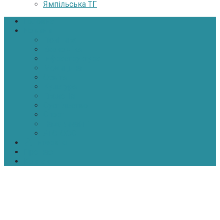
Ямпільська ТГ
Головна
Новини
Політика
Економіка
Інфраструктура
Медицина
Освіта
Культура
Екологія
Суспільство
Спорт
Надзвичайні
АТО-ООС
Інтерв’ю
Про нас
Контакти