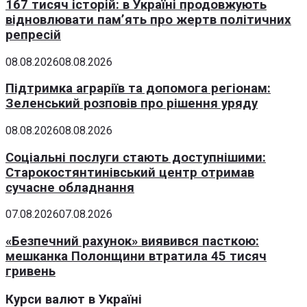
167 тисяч історій: в Україні продовжують
відновлювати пам’ять про жертв політичних
репресій
08.08.2026
08.08.2026
Підтримка аграріїв та допомога регіонам:
Зеленський розповів про рішення уряду
08.08.2026
08.08.2026
Соціальні послуги стають доступнішими:
Старокостянтинівський центр отримав
сучасне обладнання
07.08.2026
07.08.2026
«Безпечний рахунок» виявився пасткою:
мешканка Полонщини втратила 45 тисяч
гривень
Курси валют в Україні