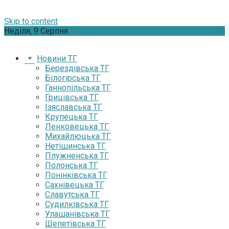
Skip to content
Неділя, 9 Серпня
Новини ТГ
Берездівська ТГ
Білогірська ТГ
Ганнопільська ТГ
Грицівська ТГ
Ізяславська ТГ
Крупецька ТГ
Ленковецька ТГ
Михайлюцька ТГ
Нетішинська ТГ
Плужненська ТГ
Полонська ТГ
Понінківська ТГ
Сахнівецька ТГ
Славутська ТГ
Судилківська ТГ
Улашанівська ТГ
Шепетівська ТГ