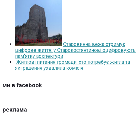
Старовинна вежа отримує
цифрове життя: у Старокостянтинові оцифровують
пам’ятку архітектури
Житлові питання громади: хто потребує житла та
які рішення ухвалила комісія
ми в facebook
реклама