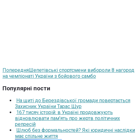
Попередня
Шепетівські спортсмени вибороли 8 нагород
на чемпіонаті України з бойового самбо
Популярні пости
На щиті до Берездівської громади повертається
Захисник України Тарас Щур
167 тисяч історій: в Україні продовжують
відновлювати пам’ять про жертв політичних
репресій
Шлюб без формальностей? Які юридичні наслідки
має спільне життя