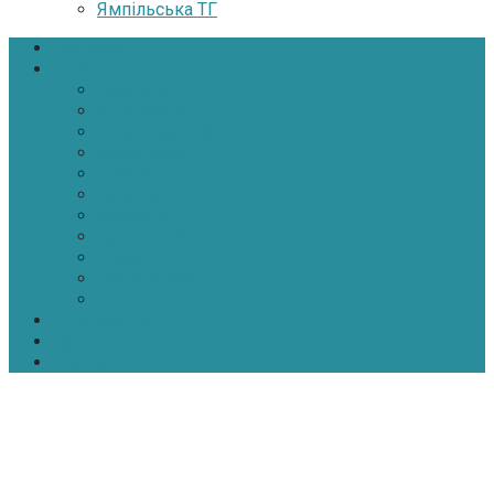
Ямпільська ТГ
Головна
Новини
Політика
Економіка
Інфраструктура
Медицина
Освіта
Культура
Екологія
Суспільство
Спорт
Надзвичайні
АТО-ООС
Інтерв’ю
Про нас
Контакти