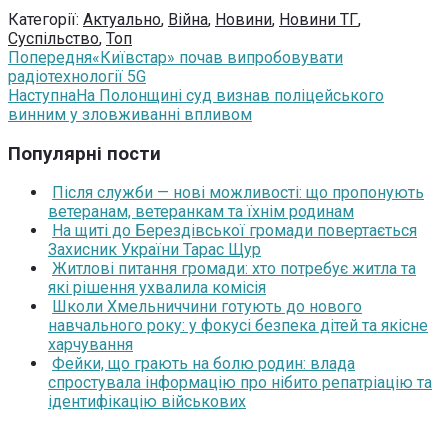
Категорії:
Актуально
,
Війна
,
Новини
,
Новини ТГ
,
Суспільство
,
Топ
Попередня
«Київстар» почав випробовувати
радіотехнології 5G
Наступна
На Полонщині суд визнав поліцейського
винним у зловживанні впливом
Популярні пости
Після служби — нові можливості: що пропонують
ветеранам, ветеранкам та їхнім родинам
На щиті до Берездівської громади повертається
Захисник України Тарас Щур
Житлові питання громади: хто потребує житла та
які рішення ухвалила комісія
Школи Хмельниччини готують до нового
навчального року: у фокусі безпека дітей та якісне
харчування
Фейки, що грають на болю родин: влада
спростувала інформацію про нібито репатріацію та
ідентифікацію військових