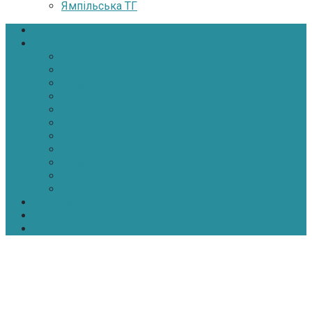
Ямпільська ТГ
Головна
Новини
Політика
Економіка
Інфраструктура
Медицина
Освіта
Культура
Екологія
Суспільство
Спорт
Надзвичайні
АТО-ООС
Інтерв’ю
Про нас
Контакти