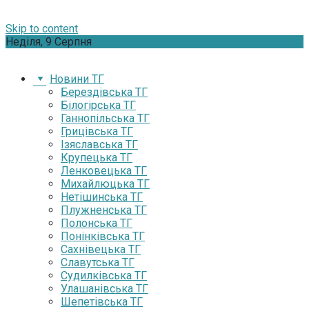
Skip to content
Неділя, 9 Серпня
Новини ТГ
Берездівська ТГ
Білогірська ТГ
Ганнопільська ТГ
Грицівська ТГ
Ізяславська ТГ
Крупецька ТГ
Ленковецька ТГ
Михайлюцька ТГ
Нетішинська ТГ
Плужненська ТГ
Полонська ТГ
Понінківська ТГ
Сахнівецька ТГ
Славутська ТГ
Судилківська ТГ
Улашанівська ТГ
Шепетівська ТГ