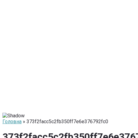
Головна
» 373f2facc5c2fb350ff7e6e376792fc0
373f2facc5c2fb350ff7e6e376