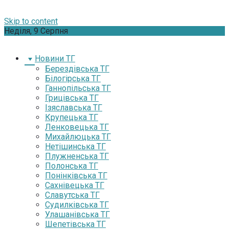
Skip to content
Неділя, 9 Серпня
Новини ТГ
Берездівська ТГ
Білогірська ТГ
Ганнопільська ТГ
Грицівська ТГ
Ізяславська ТГ
Крупецька ТГ
Ленковецька ТГ
Михайлюцька ТГ
Нетішинська ТГ
Плужненська ТГ
Полонська ТГ
Понінківська ТГ
Сахнівецька ТГ
Славутська ТГ
Судилківська ТГ
Улашанівська ТГ
Шепетівська ТГ