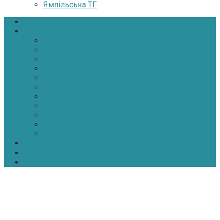
Ямпільська ТГ
Головна
Новини
Політика
Економіка
Інфраструктура
Медицина
Освіта
Культура
Екологія
Суспільство
Спорт
Надзвичайні
АТО-ООС
Інтерв’ю
Про нас
Контакти