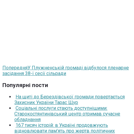
Попередня
У Плужненській громаді відбулося пленарне
засідання 38-ї сесії сільради
Популярні пости
На щиті до Берездівської громади повертається
Захисник України Тарас Щур
Соціальні послуги стають доступнішими:
Старокостянтинівський центр отримав сучасне
обладнання
167 тисяч історій: в Україні продовжують
відновлювати пам’ять про жертв політичних