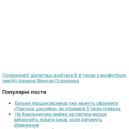
Попередня
У Шепетівці відбувся 8-й турнір з мініфутболу
пам’яті тренера Миколи Огородніка
Популярні пости
Батьки першокласників уже можуть оформити
«Пакунок школяра»: як отримати 5 тисяч гривень
На Хмельниччині майже на півтора місяця
заборонять ловити раків: коли діятимуть
обмеження