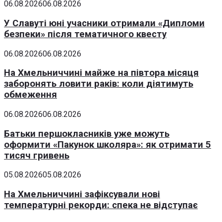
06.08.2026
06.08.2026
У Славуті юні учасники отримали «Дипломи
безпеки» після тематичного квесту
06.08.2026
06.08.2026
На Хмельниччині майже на півтора місяця
заборонять ловити раків: коли діятимуть
обмеження
06.08.2026
06.08.2026
Батьки першокласників уже можуть
оформити «Пакунок школяра»: як отримати 5
тисяч гривень
05.08.2026
05.08.2026
На Хмельниччині зафіксували нові
температурні рекорди: спека не відступає