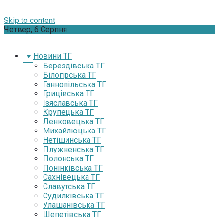
Skip to content
Четвер, 6 Серпня
Новини ТГ
Берездівська ТГ
Білогірська ТГ
Ганнопільська ТГ
Грицівська ТГ
Ізяславська ТГ
Крупецька ТГ
Ленковецька ТГ
Михайлюцька ТГ
Нетішинська ТГ
Плужненська ТГ
Полонська ТГ
Понінківська ТГ
Сахнівецька ТГ
Славутська ТГ
Судилківська ТГ
Улашанівська ТГ
Шепетівська ТГ