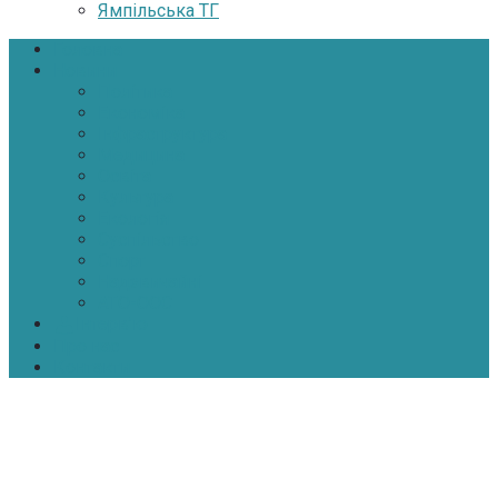
Ямпільська ТГ
Головна
Новини
Політика
Економіка
Інфраструктура
Медицина
Освіта
Культура
Екологія
Суспільство
Спорт
Надзвичайні
АТО-ООС
Інтерв’ю
Про нас
Контакти