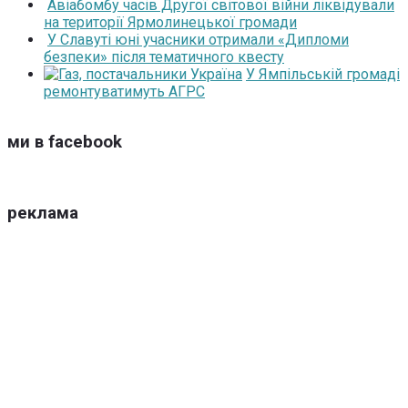
Авіабомбу часів Другої світової війни ліквідували
на території Ярмолинецької громади
У Славуті юні учасники отримали «Дипломи
безпеки» після тематичного квесту
У Ямпільській громаді
ремонтуватимуть АГРС
ми в facebook
реклама