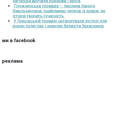
нагороди вручили родинам Героїв
Плужненська громада — перлина півночі
Хмельниччини: знайомимо читачів із краєм, де
історія творить сучасність
У Грицівській громаді організували зустріч для
родин полеглих і зниклих безвісти Захисників
ми в facebook
реклама