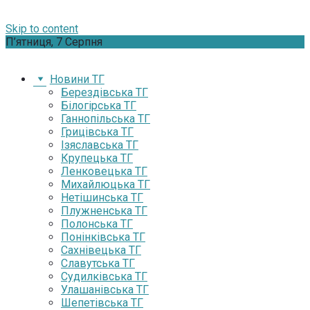
Skip to content
П’ятниця, 7 Серпня
Новини ТГ
Берездівська ТГ
Білогірська ТГ
Ганнопільська ТГ
Грицівська ТГ
Ізяславська ТГ
Крупецька ТГ
Ленковецька ТГ
Михайлюцька ТГ
Нетішинська ТГ
Плужненська ТГ
Полонська ТГ
Понінківська ТГ
Сахнівецька ТГ
Славутська ТГ
Судилківська ТГ
Улашанівська ТГ
Шепетівська ТГ