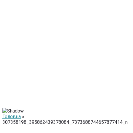
Головна
»
307358198_395862439378084_7373688744657877414_n