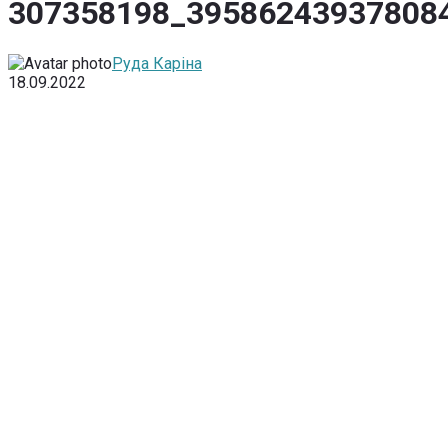
307358198_39586243937808
Руда Каріна
18.09.2022