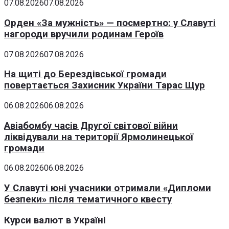
07.08.2026
07.08.2026
Орден «За мужність» — посмертно: у Славуті
нагороди вручили родинам Героїв
07.08.2026
07.08.2026
На щиті до Берездівської громади
повертається Захисник України Тарас Щур
06.08.2026
06.08.2026
Авіабомбу часів Другої світової війни
ліквідували на території Ярмолинецької
громади
06.08.2026
06.08.2026
У Славуті юні учасники отримали «Дипломи
безпеки» після тематичного квесту
Курси валют в Україні