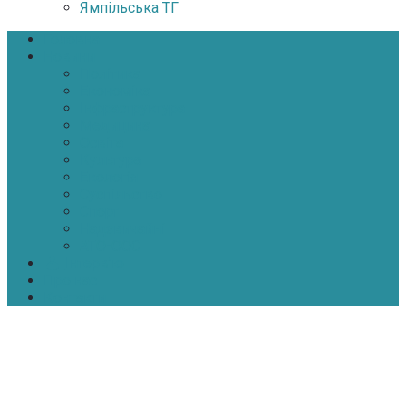
Ямпільська ТГ
Головна
Новини
Політика
Економіка
Інфраструктура
Медицина
Освіта
Культура
Екологія
Суспільство
Спорт
Надзвичайні
АТО-ООС
Інтерв’ю
Про нас
Контакти