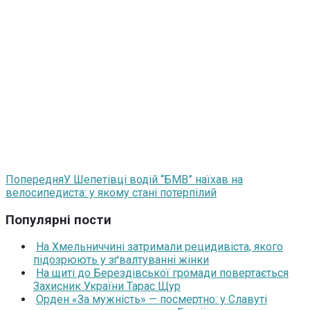
Попередня
У Шепетівці водій “БМВ” наїхав на
велосипедиста: у якому стані потерпілий
Популярні пости
На Хмельниччині затримали рецидивіста, якого
підозрюють у зґвалтуванні жінки
На щиті до Берездівської громади повертається
Захисник України Тарас Щур
Орден «За мужність» — посмертно: у Славуті