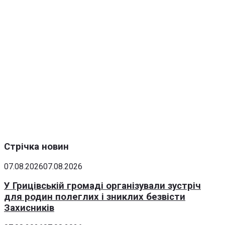
Стрічка новин
07.08.2026
07.08.2026
У Грицівській громаді організували зустріч
для родин полеглих і зниклих безвісти
Захисників