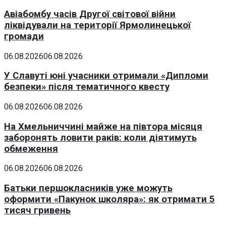
Авіабомбу часів Другої світової війни
ліквідували на території Ярмолинецької
громади
06.08.2026
06.08.2026
У Славуті юні учасники отримали «Дипломи
безпеки» після тематичного квесту
06.08.2026
06.08.2026
На Хмельниччині майже на півтора місяця
заборонять ловити раків: коли діятимуть
обмеження
06.08.2026
06.08.2026
Батьки першокласників уже можуть
оформити «Пакунок школяра»: як отримати 5
тисяч гривень