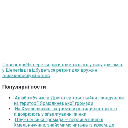
Попередня
Як перетворити тривожність у силу для змін:
у Шепетівці відбудеться ретрит для дружин
військовослужбовців
Популярні пости
Авіабомбу часів Другої світової війни ліквідували
на території Ярмолинецької громади
На Хмельниччині затримали рецидивіста, якого
підозрюють у зґвалтуванні жінки
Плужненська громада — перлина півночі
Хмельниччини: знайомимо читачів із краєм, де