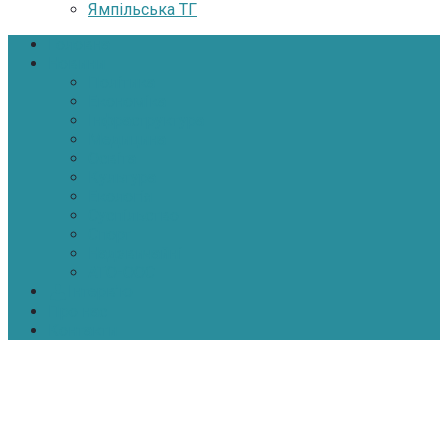
Ямпільська ТГ
Головна
Новини
Політика
Економіка
Інфраструктура
Медицина
Освіта
Культура
Екологія
Суспільство
Спорт
Надзвичайні
АТО-ООС
Інтерв’ю
Про нас
Контакти