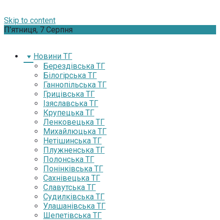
Skip to content
П’ятниця, 7 Серпня
Новини ТГ
Берездівська ТГ
Білогірська ТГ
Ганнопільська ТГ
Грицівська ТГ
Ізяславська ТГ
Крупецька ТГ
Ленковецька ТГ
Михайлюцька ТГ
Нетішинська ТГ
Плужненська ТГ
Полонська ТГ
Понінківська ТГ
Сахнівецька ТГ
Славутська ТГ
Судилківська ТГ
Улашанівська ТГ
Шепетівська ТГ