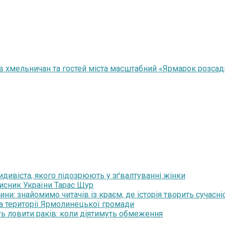
 хмельничан та гостей міста масштабний «Ярмарок розсад
дивіста, якого підозрюють у зґвалтуванні жінки
хисник України Тарас Щур
и: знайомимо читачів із краєм, де історія творить сучасні
на території Ярмолинецької громади
ть ловити раків: коли діятимуть обмеження