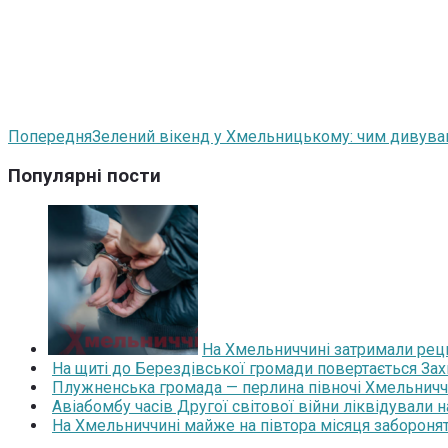
Попередня
Зелений вікенд у Хмельницькому: чим дивував
Популярні пости
На Хмельниччині затримали реци
На щиті до Берездівської громади повертається За
Плужненська громада — перлина півночі Хмельниччин
Авіабомбу часів Другої світової війни ліквідували 
На Хмельниччині майже на півтора місяця забороня