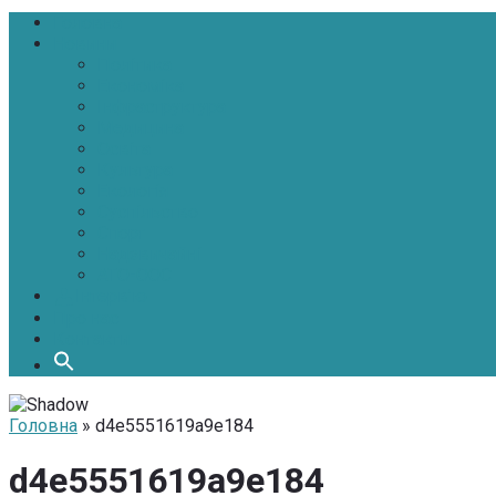
Головна
Новини
Політика
Економіка
Інфраструктура
Медицина
Освіта
Культура
Екологія
Суспільство
Спорт
Надзвичайні
АТО-ООС
Інтерв’ю
Про нас
Контакти
Головна
» d4e5551619a9e184
d4e5551619a9e184