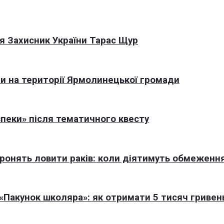
я Захисник України Тарас Щур
али на території Ярмолинецької громади
пеки» після тематичного квесту
оронять ловити раків: коли діятимуть обмеженн
Пакунок школяра»: як отримати 5 тисяч гривен