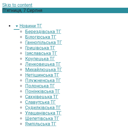
Skip to content
П’ятниця, 7 Серпня
Новини ТГ
Берездівська ТГ
Білогірська ТГ
Ганнопільська ТГ
Грицівська ТГ
Ізяславська ТГ
Крупецька ТГ
Ленковецька ТГ
Михайлюцька ТГ
Нетішинська ТГ
Плужненська ТГ
Полонська ТГ
Понінківська ТГ
Сахнівецька ТГ
Славутська ТГ
Судилківська ТГ
Улашанівська ТГ
Шепетівська ТГ
Ямпільська ТГ