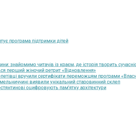
артує програма підтримки дітей
и: знайомимо читачів із краєм, де історія творить сучасні
увся перший жіночий ретрит «Відновлення»
Шепетівці вручили сертифікати переможцям програми «Влас
 Хмельниччині виявили унікальний старовинний склеп
стянтинові оцифровують пам’ятку архітектури