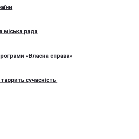
раїни
а міська рада
програми «Власна справа»
 творить сучасність