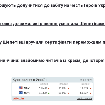
шують долучитися до забігу на честь Героїв Ук
отовка до зими: які рішення ухвалила Шепетівськ
: у Шепетівці вручили сертифікати переможцям 
иччини: знайомимо читачів із краєм, де історія