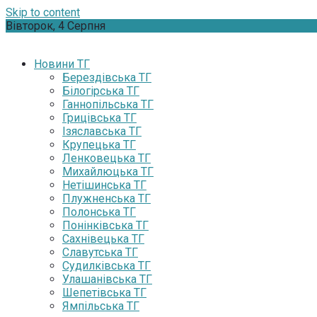
Skip to content
Вівторок, 4 Серпня
Новини ТГ
Берездівська ТГ
Білогірська ТГ
Ганнопільська ТГ
Грицівська ТГ
Ізяславська ТГ
Крупецька ТГ
Ленковецька ТГ
Михайлюцька ТГ
Нетішинська ТГ
Плужненська ТГ
Полонська ТГ
Понінківська ТГ
Сахнівецька ТГ
Славутська ТГ
Судилківська ТГ
Улашанівська ТГ
Шепетівська ТГ
Ямпільська ТГ