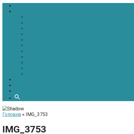
Головна
Новини
Політика
Економіка
Інфраструктура
Медицина
Освіта
Культура
Екологія
Суспільство
Спорт
Надзвичайні
АТО-ООС
Інтерв’ю
Про нас
Контакти
Головна
» IMG_3753
IMG_3753