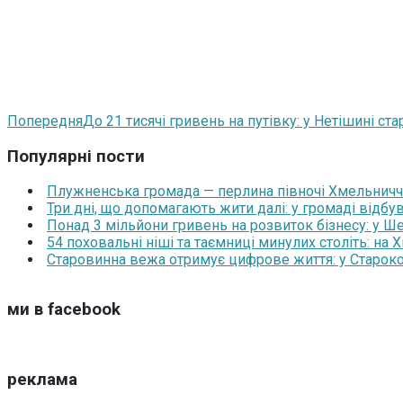
Попередня
До 21 тисячі гривень на путівку: у Нетішині ст
Популярні пости
Плужненська громада — перлина півночі Хмельниччин
Три дні, що допомагають жити далі: у громаді відб
Понад 3 мільйони гривень на розвиток бізнесу: у 
54 поховальні ніші та таємниці минулих століть: на
Старовинна вежа отримує цифрове життя: у Староко
ми в facebook
реклама