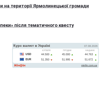
али на території Ярмолинецької громади
пеки» після тематичного квесту