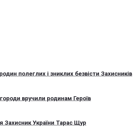
 родин полеглих і зниклих безвісти Захисників
агороди вручили родинам Героїв
я Захисник України Тарас Щур