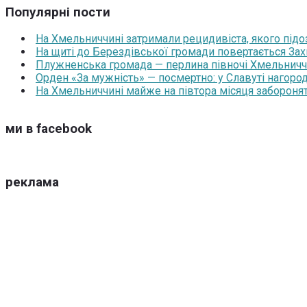
Популярні пости
На Хмельниччині затримали рецидивіста, якого під
На щиті до Берездівської громади повертається За
Плужненська громада — перлина півночі Хмельниччин
Орден «За мужність» — посмертно: у Славуті нагоро
На Хмельниччині майже на півтора місяця забороня
ми в facebook
реклама