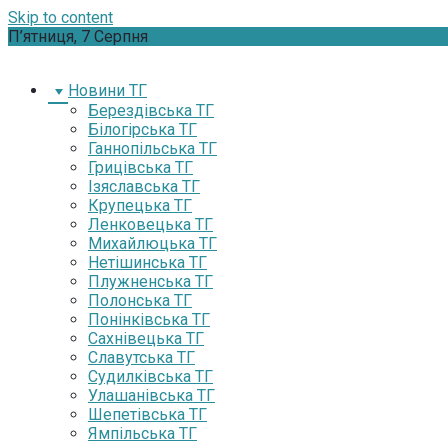
Skip to content
П’ятниця, 7 Серпня
Новини ТГ
Берездівська ТГ
Білогірська ТГ
Ганнопільська ТГ
Грицівська ТГ
Ізяславська ТГ
Крупецька ТГ
Ленковецька ТГ
Михайлюцька ТГ
Нетішинська ТГ
Плужненська ТГ
Полонська ТГ
Понінківська ТГ
Сахнівецька ТГ
Славутська ТГ
Судилківська ТГ
Улашанівська ТГ
Шепетівська ТГ
Ямпільська ТГ