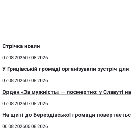
Стрічка новин
07.08.2026
07.08.2026
У Грицівській громаді організували зустріч для
07.08.2026
07.08.2026
Орден «За мужність» — посмертно: у Славуті н
07.08.2026
07.08.2026
На щиті до Берездівської громади повертаєтьс
06.08.2026
06.08.2026