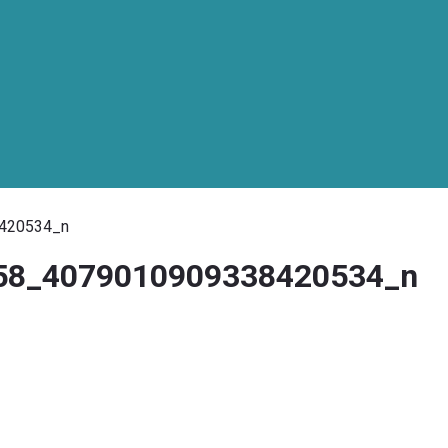
420534_n
58_4079010909338420534_n