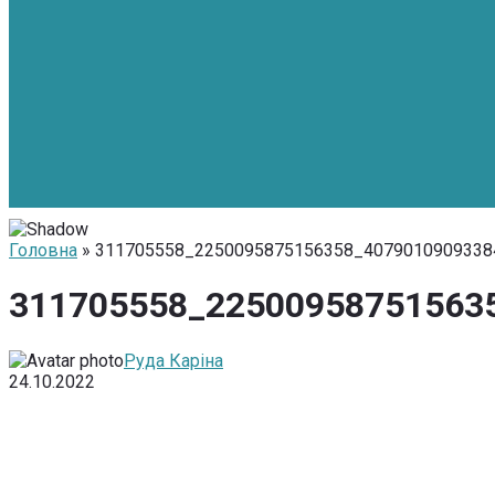
Головна
» 311705558_2250095875156358_4079010909338
311705558_22500958751563
Руда Каріна
24.10.2022