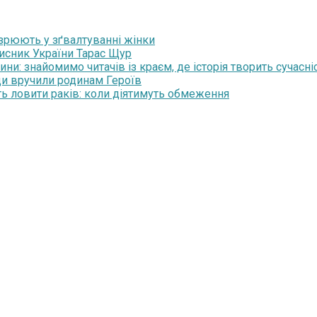
озрюють у зґвалтуванні жінки
хисник України Тарас Щур
и: знайомимо читачів із краєм, де історія творить сучасні
ди вручили родинам Героїв
ть ловити раків: коли діятимуть обмеження