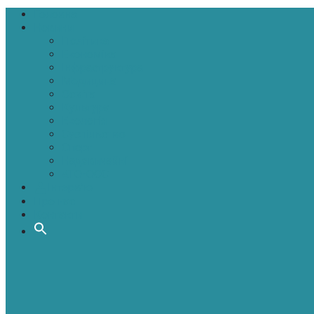
Головна
Новини
Політика
Економіка
Інфраструктура
Медицина
Освіта
Культура
Екологія
Суспільство
Спорт
Надзвичайні
АТО-ООС
Інтерв’ю
Про нас
Контакти