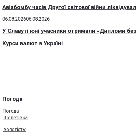
Авіабомбу часів Другої світової війни ліквідув
06.08.2026
06.08.2026
У Славуті юні учасники отримали «Дипломи без
Курси валют в Україні
Погода
Погода
Шепетівка
вологість: