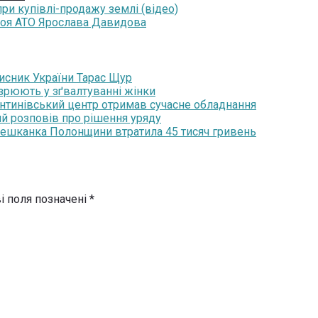
при купівлі-продажу землі (відео)
роя АТО Ярослава Давидова
хисник України Тарас Щур
озрюють у зґвалтуванні жінки
янтинівський центр отримав сучасне обладнання
ий розповів про рішення уряду
мешканка Полонщини втратила 45 тисяч гривень
і поля позначені
*