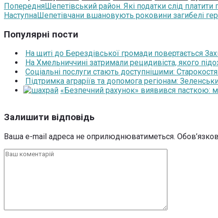
Попередня
Шепетівський район. Які податки слід платити 
Наступна
Шепетівчани вшановують роковини загибелі ге
Популярні пости
На щиті до Берездівської громади повертається За
На Хмельниччині затримали рецидивіста, якого під
Соціальні послуги стають доступнішими: Старокост
Підтримка аграріїв та допомога регіонам: Зеленськ
«Безпечний рахунок» виявився пасткою: 
Залишити відповідь
Ваша e-mail адреса не оприлюднюватиметься.
Обов’язков