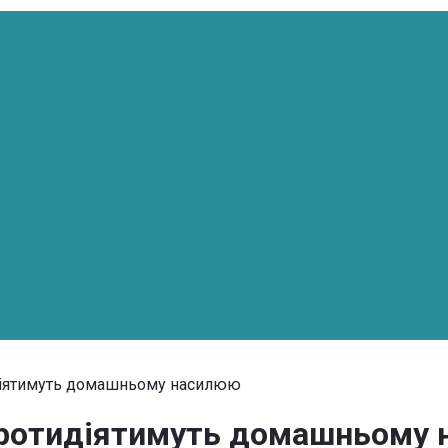
тидіятимуть домашньому насилюю
: протидіятимуть домашньому