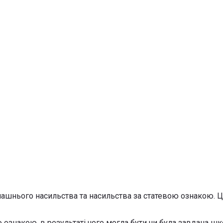
омашнього насильства та насильства за статевою ознакою.
ознакою, в результаті чого могла бути чи була завдана шк