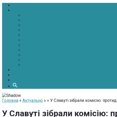
Головна
Новини
Політика
Економіка
Інфраструктура
Медицина
Освіта
Культура
Екологія
Суспільство
Спорт
Надзвичайні
АТО-ООС
Інтерв’ю
Про нас
Контакти
Головна
»
Актуально
» » У Славуті зібрали комісію: про
У Славуті зібрали комісію