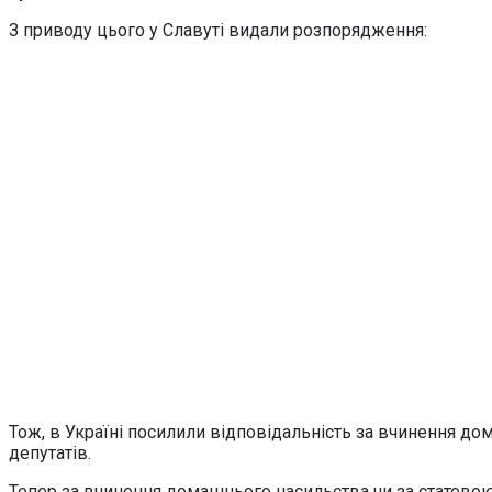
З приводу цього у Славуті видали розпорядження:
Тож, в Україні посилили відповідальність за вчинення д
депутатів.
Тепер за вчинення домашнього насильства чи за статевою 