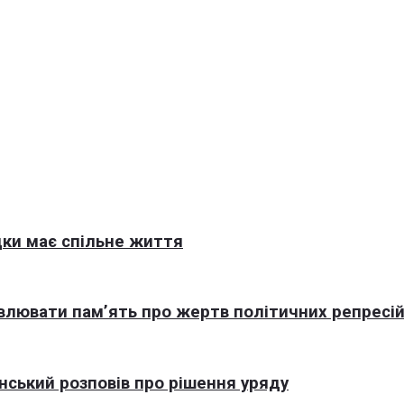
ки має спільне життя
овлювати пам’ять про жертв політичних репресі
нський розповів про рішення уряду