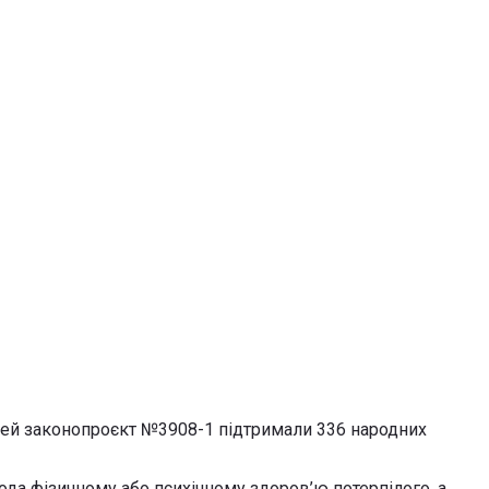
 Цей законопроєкт №3908-1 підтримали 336 народних
ода фізичному або психічному здоров’ю потерпілого, а