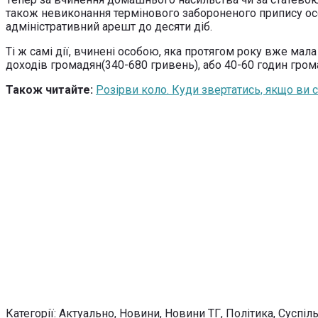
також невиконання термінового забороненого припису особ
адміністративний арешт до десяти діб.
Ті ж самі дії, вчинені особою, яка протягом року вже ма
доходів громадян(340-680 гривень), або 40-60 годин грома
Також читайте:
Розірви коло. Куди звертатись, якщо ви
Категорії:
Актуально
,
Новини
,
Новини ТГ
,
Політика
,
Суспіл