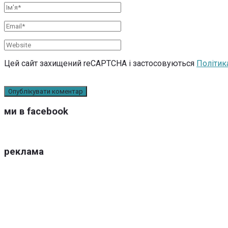
Цей сайт захищений reCAPTCHA і застосовуються
Політик
ми в facebook
реклама