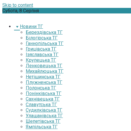
Skip to content
Субота, 8 Серпня
Новини ТГ
Берездівська ТГ
Білогірська ТГ
Ганнопільська ТГ
Грицівська ТГ
Ізяславська ТГ
Крупецька ТГ
Ленковецька ТГ
Михайлюцька ТГ
Нетішинська ТГ
Плужненська ТГ
Полонська ТГ
Понінківська ТГ
Сахнівецька ТГ
Славутська ТГ
Судилківська ТГ
Улашанівська ТГ
Шепетівська ТГ
Ямпільська ТГ