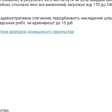
ою, стосовно якої він винесений, загрожує від 170 до 340
ла адміністративне стягнення, передбачають накладення шт
дських робіт, чи адмінарешт до 15 діб.
 стали жертвою домашнього насильства
ьство