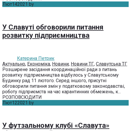
Лют
14
2021
by
Катерина Петрик
Без коментарів
У Славуті обговорили питання
розвитку підприємництва
Катерина Петрик
Актуально
,
Економіка
,
Новини
,
Новини ТГ
,
Славутська ТГ
Розширене засідання координаційної ради з питань
розвитку підприємництва відбулось у Славутському
Будинку рад 11 лютого. Серед іншого, присутні
обговорили питання змін у податковому законодавстві,
роботу підприємств на час карантинних обмежень, к...
РОЗПОВСЮДИТИ
Лют
12
2021
by
Степан Гафтко
Без коментарів
У футзальному клубі «Славута»