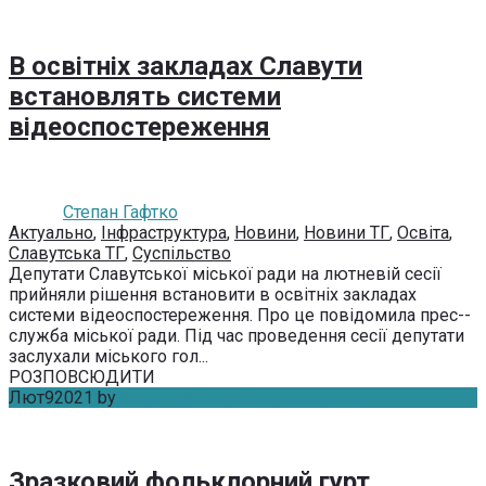
В освітніх закладах Славути
встановлять системи
відеоспостереження
Степан Гафтко
Актуально
,
Інфраструктура
,
Новини
,
Новини ТГ
,
Освіта
,
Славутська ТГ
,
Суспільство
Депутати Славутської міської ради на лютневій сесії
прийняли рішення встановити в освітніх закладах
системи відеоспостереження. Про це по­ві­до­ми­ла прес-­
служ­ба місь­кої ра­ди. Під час проведення сесії депутати
заслухали міського гол...
РОЗПОВСЮДИТИ
Лют
9
2021
by
Юлія Мурасова
Без коментарів
Зразковий фольклорний гурт