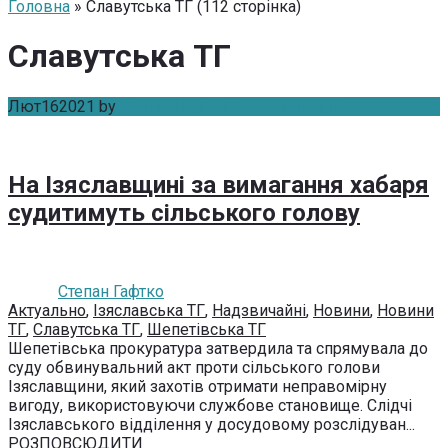
Головна
» Славутська ТГ (112 сторінка)
Славутська ТГ
Лют
16
2021
by
Степан Гафтко
Без коментарів
На Ізяславщині за вимагання хабаря
судитимуть сільського голову
Степан Гафтко
Актуально
,
Ізяславська ТГ
,
Надзвичайні
,
Новини
,
Новини
ТГ
,
Славутська ТГ
,
Шепетівська ТГ
Шепетівська прокуратура затвердила та спрямувала до
суду обвинувальний акт проти сільського голови
Ізяславщини, який захотів отримати неправомірну
вигоду, використовуючи службове становище. Слідчі
Ізяславського відділення у досудовому розслідуван...
РОЗПОВСЮДИТИ