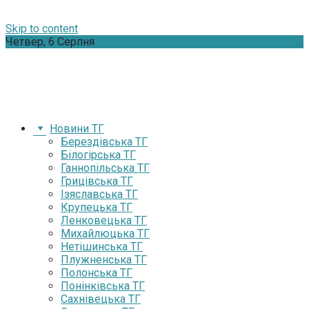
Skip to content
Четвер, 6 Серпня
Новини ТГ
Берездівська ТГ
Білогірська ТГ
Ганнопільська ТГ
Грицівська ТГ
Ізяславська ТГ
Крупецька ТГ
Ленковецька ТГ
Михайлюцька ТГ
Нетішинська ТГ
Плужненська ТГ
Полонська ТГ
Понінківська ТГ
Сахнівецька ТГ