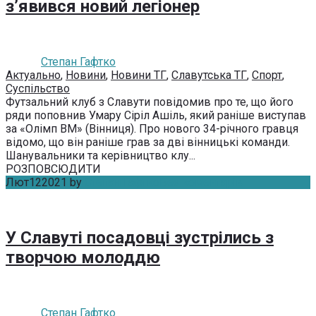
з’явився новий легіонер
Степан Гафтко
Актуально
,
Новини
,
Новини ТГ
,
Славутська ТГ
,
Спорт
,
Суспільство
Футзальний клуб з Славути повідомив про те, що його
ряди поповнив Ума­ру Сі­ріл Ашіль, який раніше виступав
за «Олімп ВМ» (Вінниця). Про нового 34-річного гравця
відомо, що він раніше грав за дві вінницькі команди.
Шанувальники та керівництво клу...
РОЗПОВСЮДИТИ
Лют
12
2021
by
Степан Гафтко
Без коментарів
У Славуті посадовці зустрілись з
творчою молоддю
Степан Гафтко