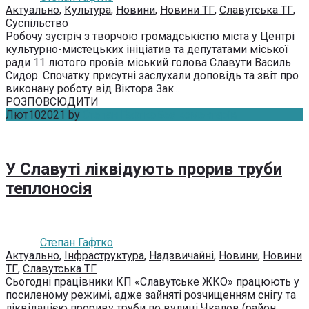
Актуально
,
Культура
,
Новини
,
Новини ТГ
,
Славутська ТГ
,
Суспільство
Робочу зустріч з творчою громадськістю міста у Центрі
культурно-мистецьких ініціатив та депутатами міської
ради 11 лютого провів міський голова Славути Василь
Сидор. Спочатку присутні заслухали доповідь та звіт про
виконану роботу від Віктора Зак...
РОЗПОВСЮДИТИ
Лют
10
2021
by
Степан Гафтко
Без коментарів
У Славуті ліквідують прорив труби
теплоносія
Степан Гафтко
Актуально
,
Інфраструктура
,
Надзвичайні
,
Новини
,
Новини
ТГ
,
Славутська ТГ
Сьогодні працівники КП «Славутське ЖКО» працюють у
посиленому режимі, адже зайняті розчищенням снігу та
ліквідацією прориву труби по вулиці Чкалов (район