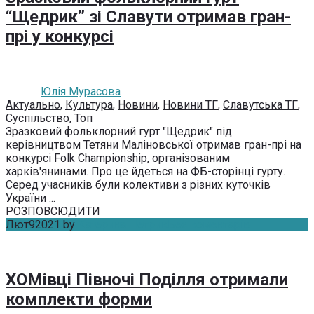
“Щедрик” зі Славути отримав гран-
прі у конкурсі
Юлія Мурасова
Актуально
,
Культура
,
Новини
,
Новини ТГ
,
Славутська ТГ
,
Суспільство
,
Топ
Зразковий фольклорний гурт "Щедрик" під
керівництвом Тетяни Маліновської отримав гран-прі на
конкурсі Folk Championship, організованим
харків'янинами. Про це йдеться на ФБ-сторінці гурту.
Серед учасників були колективи з різних куточків
України ...
РОЗПОВСЮДИТИ
Лют
9
2021
by
Катерина Петрик
Без коментарів
ХОМівці Півночі Поділля отримали
комплекти форми