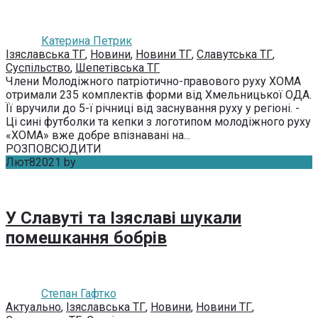
Катерина Петрик
Ізяславська ТГ
,
Новини
,
Новини ТГ
,
Славутська ТГ
,
Суспільство
,
Шепетівська ТГ
Члени Молодіжного патріотично-правового руху ХОМА
отримали 235 комплектів форми від Хмельницької ОДА.
Її вручили до 5-ї річниці від заснування руху у регіоні. -
Ці сині футболки та кепки з логотипом молодіжного руху
«ХОМА» вже добре впізнавані на...
РОЗПОВСЮДИТИ
Лют
8
2021
by
Степан Гафтко
Без коментарів
У Славуті та Ізяславі шукали
помешкання бобрів
Степан Гафтко
Актуально
,
Ізяславська ТГ
,
Новини
,
Новини ТГ
,