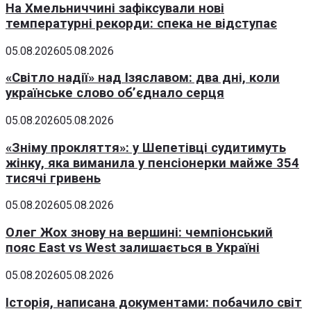
На Хмельниччині зафіксували нові
температурні рекорди: спека не відступає
05.08.2026
05.08.2026
«Світло надії» над Ізяславом: два дні, коли
українське слово об’єднало серця
05.08.2026
05.08.2026
«Зніму прокляття»: у Шепетівці судитимуть
жінку, яка виманила у пенсіонерки майже 354
тисячі гривень
05.08.2026
05.08.2026
Олег Жох знову на вершині: чемпіонський
пояс East vs West залишається в Україні
05.08.2026
05.08.2026
Історія, написана документами: побачило світ