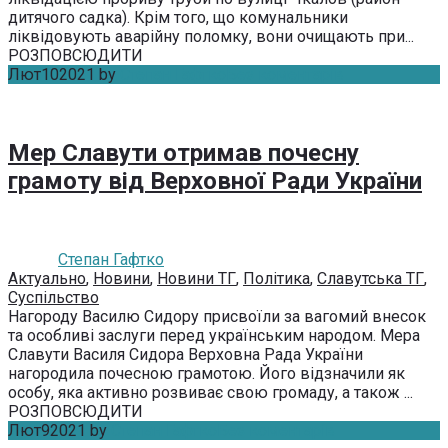
дитячого садка). Крім того, що комунальники
ліквідовують аварійну поломку, вони очищають при...
РОЗПОВСЮДИТИ
Лют
10
2021
by
Степан Гафтко
Без коментарів
Мер Славути отримав почесну
грамоту від Верховної Ради України
Степан Гафтко
Актуально
,
Новини
,
Новини ТГ
,
Політика
,
Славутська ТГ
,
Суспільство
Нагороду Василю Сидору присвоїли за вагомий внесок
та особливі заслуги перед українським народом. Мера
Славути Василя Сидора Верховна Рада України
нагородила почесною грамотою. Його відзначили як
особу, яка активно розвиває свою громаду, а також ...
РОЗПОВСЮДИТИ
Лют
9
2021
by
Степан Гафтко
Без коментарів