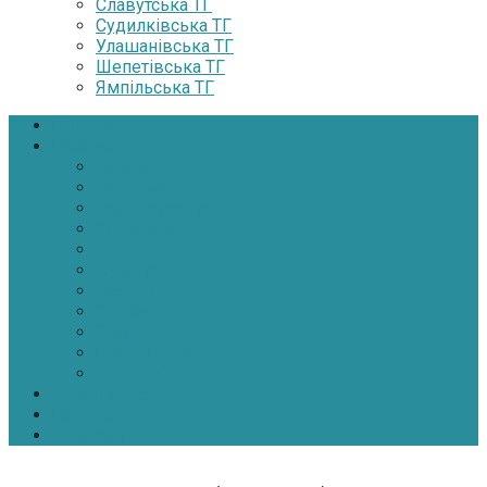
Славутська ТГ
Судилківська ТГ
Улашанівська ТГ
Шепетівська ТГ
Ямпільська ТГ
Головна
Новини
Політика
Економіка
Інфраструктура
Медицина
Освіта
Культура
Екологія
Суспільство
Спорт
Надзвичайні
АТО-ООС
Інтерв’ю
Про нас
Контакти