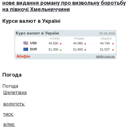
нове видання роману про визвольну боротьбу
на півночі Хмельниччини
Курси валют в Україні
Погода
Погода
Шепетівка
вологість:
тиск:
вітер: