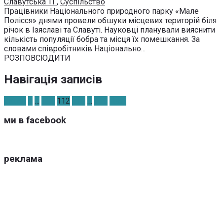
Славутська ТГ
,
Суспільство
Працівники Національного природного парку «Мале
Полісся» днями провели обшуки місцевих територій біля
річок в Ізяславі та Славуті. Науковці планували вияснити
кількість популяції бобра та місця їх помешкання. За
словами співробітників Національно...
РОЗПОВСЮДИТИ
Навігація записів
Назад
1
…
111
112
113
…
119
Далі
ми в facebook
реклама