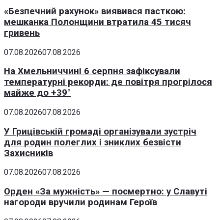
«Безпечний рахунок» виявився пасткою:
мешканка Полонщини втратила 45 тисяч
гривень
07.08.2026
07.08.2026
На Хмельниччині 6 серпня зафіксували
температурні рекорди: де повітря прогрілося
майже до +39°
07.08.2026
07.08.2026
У Грицівській громаді організували зустріч
для родин полеглих і зниклих безвісти
Захисників
07.08.2026
07.08.2026
Орден «За мужність» — посмертно: у Славуті
нагороди вручили родинам Героїв