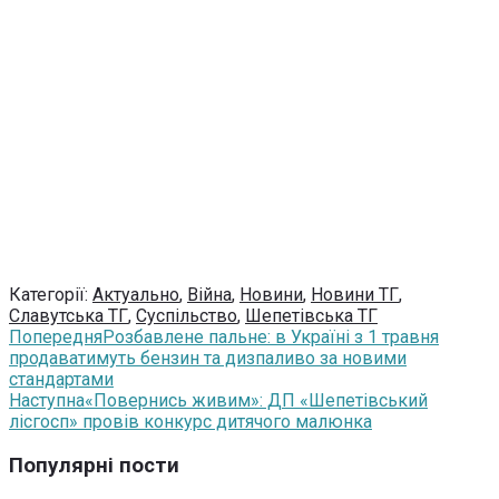
Категорії:
Актуально
,
Війна
,
Новини
,
Новини ТГ
,
Славутська ТГ
,
Суспільство
,
Шепетівська ТГ
Попередня
Розбавлене пальне: в Україні з 1 травня
продаватимуть бензин та дизпаливо за новими
стандартами
Наступна
«Повернись живим»: ДП «Шепетівський
лісгосп» провів конкурс дитячого малюнка
Популярні пости