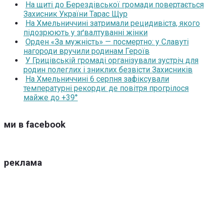
На щиті до Берездівської громади повертається
Захисник України Тарас Щур
На Хмельниччині затримали рецидивіста, якого
підозрюють у зґвалтуванні жінки
Орден «За мужність» — посмертно: у Славуті
нагороди вручили родинам Героїв
У Грицівській громаді організували зустріч для
родин полеглих і зниклих безвісти Захисників
На Хмельниччині 6 серпня зафіксували
температурні рекорди: де повітря прогрілося
майже до +39°
ми в facebook
реклама