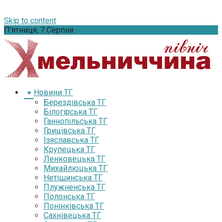
Skip to content
П’ятниця, 7 Серпня
Новини ТГ
Берездівська ТГ
Білогірська ТГ
Ганнопільська ТГ
Грицівська ТГ
Ізяславська ТГ
Крупецька ТГ
Ленковецька ТГ
Михайлюцька ТГ
Нетішинська ТГ
Плужненська ТГ
Полонська ТГ
Понінківська ТГ
Сахнівецька ТГ