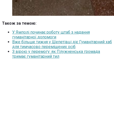
Також за темою:
У Ямполі починає роботу штаб з надання
гуманітарної допомоги
Вже більше тижня у Шепетівці діє Гуманітарний хаб
для тимчасово переміщених осіб
З вірою у перемогу: як Плужненська громада
тримає гуманітарний тил