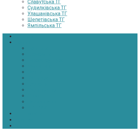
Славутська ТГ
Судилківська ТГ
Улашанівська ТГ
Шепетівська ТГ
Ямпільська ТГ
Головна
Новини
Політика
Економіка
Інфраструктура
Медицина
Освіта
Культура
Екологія
Суспільство
Спорт
Надзвичайні
АТО-ООС
Інтерв’ю
Про нас
Контакти